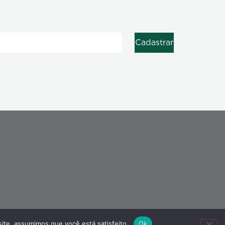
Cadastrar
e Cookies
site, assumimos que você está satisfeito.
Ok